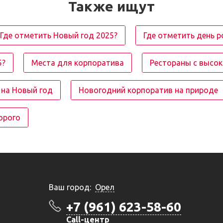
Также ищут
Где отметить Новый год 2025?
Где отметить день 
5?
Места для корпоратива
Рестораны с высо
на Новый год
Новогодний корпоратив на природе
орого
Ваш город:
Орел
+7 (961) 623-58-60
Call-центр