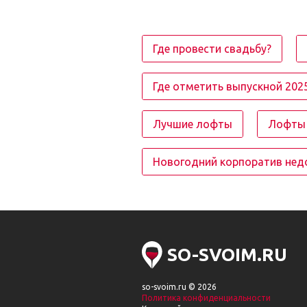
Где провести свадьбу?
Где отметить выпускной 202
Лучшие лофты
Лофты 
Новогодний корпоратив нед
SO-SVOIM.RU
so-svoim.ru © 2026
Политика конфиденциальности